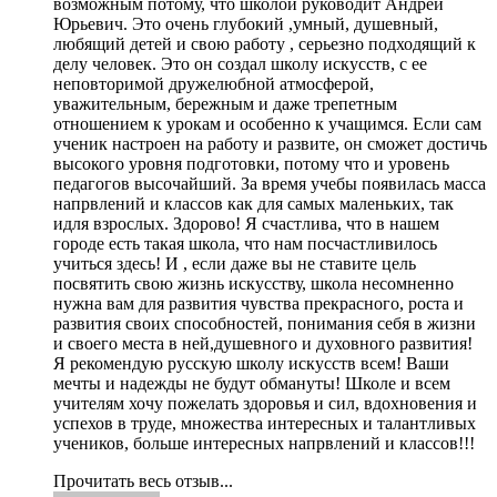
возможным потому, что школой руководит Андрей
Юрьевич. Это очень глубокий ,умный, душевный,
любящий детей и свою работу , серьезно подходящий к
делу человек. Это он создал школу искусств, с ее
неповторимой дружелюбной атмосферой,
уважительным, бережным и даже трепетным
отношением к урокам и особенно к учащимся. Если сам
ученик настроен на работу и развите, он сможет достичь
высокого уровня подготовки, потому что и уровень
педагогов высочайший. За время учебы появилась масса
напрвлений и классов как для самых маленьких, так
идля взрослых. Здорово! Я счастлива, что в нашем
городе есть такая школа, что нам посчастливилось
учиться здесь! И , если даже вы не ставите цель
посвятить свою жизнь искусству, школа несомненно
нужна вам для развития чувства прекрасного, роста и
развития своих способностей, понимания себя в жизни
и своего места в ней,душевного и духовного развития!
Я рекомендую русскую школу искусств всем! Ваши
мечты и надежды не будут обмануты! Школе и всем
учителям хочу пожелать здоровья и сил, вдохновения и
успехов в труде, множества интересных и талантливых
учеников, больше интересных напрвлений и классов!!!
Прочитать весь отзыв...