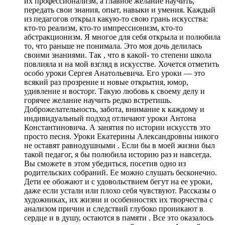
их профессионализм, а главное желание научить,
передать свои знания, опыт, навыки и умения. Каждый
из педагогов открыл какую-то свою грань искусства:
кто-то реализм, кто-то импрессионизм, кто-то
абстракционизм. Я многое для себя открыла и полюбила
то, что раньше не понимала. Это моя дочь делилась
своими знаниями. Так , что в какой- то степени школа
повлияла и на мой взгляд в искусстве. Хочется отметить
особо уроки Сергея Анатольевича. Его уроки — это
всякий раз прозрение и новые открытия, юмор,
удивление и восторг. Такую любовь к своему делу и
горячее желание научить редко встретишь.
Доброжелательность, забота, внимание к каждому и
индивидуальный подход отличают уроки Антона
Константиновича. А занятия по истории искусств это
просто песня. Уроки Екатерины Александровны никого
не оставят равнодушными . Если бы в моей жизни был
такой педагог, я бы полюбила историю раз и навсегда.
Вы сможете в этом убедиться, посетив одно из
родительских собраний. Ее можно слушать бесконечно.
Дети ее обожают и с удовольствием бегут на ее уроки,
даже если устали или плохо себя чувствуют. Рассказы о
художниках, их жизни и особенностях их творчества с
анализом причин и следствий глубоко проникают в
сердце и в душу, остаются в памяти . Все это оказалось