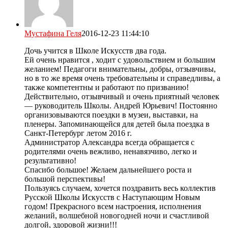
Мустафина Геля
2016-12-23 11:44:10
Дочь учится в Школе Искусств два года.
Ей очень нравится , ходит с удовольствием и большим
желанием! Педагоги внимательны, добры, отзывчивы,
но в то же время очень требовательны и справедливы, а
также компетентны и работают по призванию!
Действительно, отзывчивый и очень приятный человек
— руководитель Школы. Андрей Юрьевич! Постоянно
организовываются поездки в музеи, выставки, на
пленеры. Запоминающейся для детей была поездка в
Санкт-Петербург летом 2016 г.
Администратор Александра всегда обращается с
родителями очень вежливо, ненавязчиво, легко и
результативно!
Спасибо большое! Желаем дальнейшего роста и
большой перспективы!
Пользуясь случаем, хочется поздравить весь коллектив
Русской Школы Искусств с Наступающим Новым
годом! Прекрасного всем настроения, исполнения
желаний, волшебной новогодней ночи и счастливой
долгой, здоровой жизни!!!