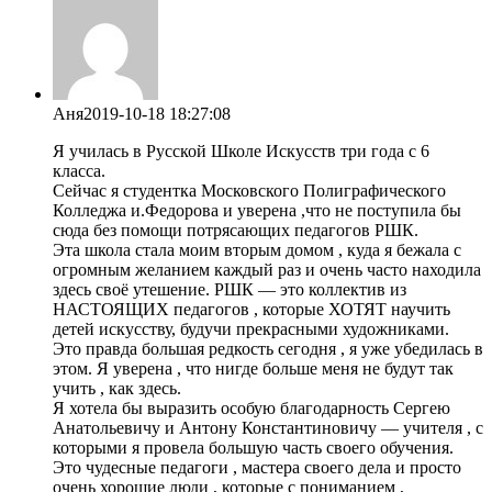
Аня
2019-10-18 18:27:08
Я училась в Русской Школе Искусств три года с 6
класса.
Сейчас я студентка Московского Полиграфического
Колледжа и.Федорова и уверена ,что не поступила бы
сюда без помощи потрясающих педагогов РШК.
Эта школа стала моим вторым домом , куда я бежала с
огромным желанием каждый раз и очень часто находила
здесь своё утешение. РШК — это коллектив из
НАСТОЯЩИХ педагогов , которые ХОТЯТ научить
детей искусству, будучи прекрасными художниками.
Это правда большая редкость сегодня , я уже убедилась в
этом. Я уверена , что нигде больше меня не будут так
учить , как здесь.
Я хотела бы выразить особую благодарность Сергею
Анатольевичу и Антону Константиновичу — учителя , с
которыми я провела большую часть своего обучения.
Это чудесные педагоги , мастера своего дела и просто
очень хорошие люди , которые с пониманием ,