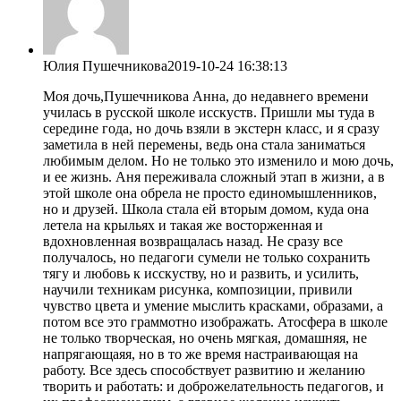
Юлия Пушечникова
2019-10-24 16:38:13
Моя дочь,Пушечникова Анна, до недавнего времени
училась в русской школе исскуств. Пришли мы туда в
середине года, но дочь взяли в экстерн класс, и я сразу
заметила в ней перемены, ведь она стала заниматься
любимым делом. Но не только это изменило и мою дочь,
и ее жизнь. Аня переживала сложный этап в жизни, а в
этой школе она обрела не просто единомышленников,
но и друзей. Школа стала ей вторым домом, куда она
летела на крыльях и такая же восторженная и
вдохновленная возвращалась назад. Не сразу все
получалось, но педагоги сумели не только сохранить
тягу и любовь к исскуству, но и развить, и усилить,
научили техникам рисунка, композиции, привили
чувство цвета и умение мыслить красками, образами, а
потом все это граммотно изображать. Атосфера в школе
не только творческая, но очень мягкая, домашняя, не
напрягающаяя, но в то же время настраивающая на
работу. Все здесь способствует развитию и желанию
творить и работать: и доброжелательность педагогов, и