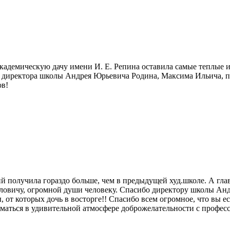
Академическую дачу имени И. Е. Репина оставила самые теплые 
 директора школы Андрея Юрьевича Родина, Максима Ильича, пр
ов!
ний получила гораздо больше, чем в предыдущей худ.школе. А гла
ловичу, огромной души человеку. Спасибо директору школы Анд
т которых дочь в восторге!! Спасибо всем огромное, что вы ест
ниматься в удивительной атмосфере доброжелательности с профе