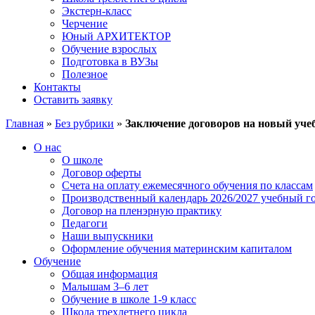
Экстерн-класс
Черчение
Юный АРХИТЕКТОР
Обучение взрослых
Подготовка в ВУЗы
Полезное
Контакты
Оставить заявку
Главная
»
Без рубрики
»
Заключение договоров на новый уче
О нас
О школе
Договор оферты
Счета на оплату ежемесячного обучения по классам
Производственный календарь 2026/2027 учебный г
Договор на пленэрную практику
Педагоги
Наши выпускники
Оформление обучения материнским капиталом
Обучение
Общая информация
Малышам 3–6 лет
Обучение в школе 1-9 класс
Школа трехлетнего цикла