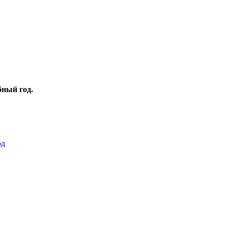
бный год.
од