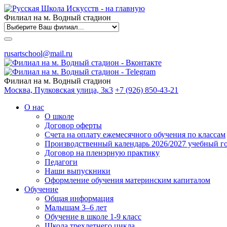
Филиал на м. Водный стадион
rusartschool@mail.ru
Филиал на м. Водный стадион
Москва, Пулковская улица, 3к3
+7 (926) 850-43-21
О нас
О школе
Договор оферты
Счета на оплату ежемесячного обучения по классам
Производственный календарь 2026/2027 учебный г
Договор на пленэрную практику
Педагоги
Наши выпускники
Оформление обучения материнским капиталом
Обучение
Общая информация
Малышам 3–6 лет
Обучение в школе 1-9 класс
Школа трехлетнего цикла