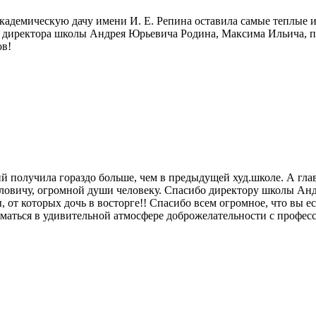
Академическую дачу имени И. Е. Репина оставила самые теплые 
 директора школы Андрея Юрьевича Родина, Максима Ильича, пр
ов!
ний получила гораздо больше, чем в предыдущей худ.школе. А гла
ловичу, огромной души человеку. Спасибо директору школы Анд
т которых дочь в восторге!! Спасибо всем огромное, что вы ест
ниматься в удивительной атмосфере доброжелательности с профе