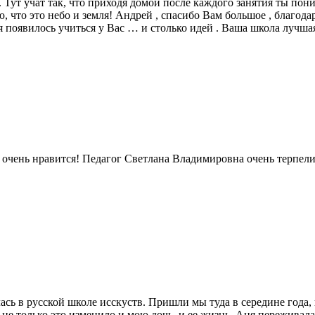
. Тут учат так, что приходя домой после каждого занятия ты пон
 что это небо и земля! Андрей , спасибо Вам большое , благода
 появилось учиться у Вас … и столько идей . Ваша школа лучшая
у очень нравится! Педагог Светлана Владимировна очень терпели
 в русской школе исскуств. Пришли мы туда в середине года, но
не только это изменило и мою дочь, и ее жизнь. Аня переживала