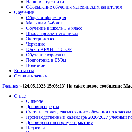
Наши выпускники
Оформление обучения материнским капиталом
Обучение
Общая информация
Малышам 3–6 лет
Обучение в школе 1-9 класс
Школа трехлетнего цикла
Экстерн-класс
Черчение
Юный АРХИТЕКТОР
Обучение взрослых
Подготовка в ВУЗы
Полезное
Контакты
Оставить заявку
Главная
»
[24.05.2023 15:06:23] На сайте новое сообщение 
О нас
О школе
Договор оферты
Счета на оплату ежемесячного обучения по классам
Производственный календарь 2026/2027 учебный г
Договор на пленэрную практику
Педагоги