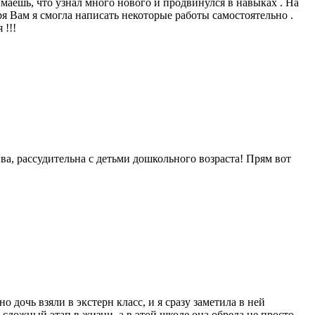
имаешь, что узнал много нового и продвинулся в навыках . На
ря Вам я смогла написать некоторые работы самостоятельно .
 !!!
ва, рассудительна с детьми дошкольного возраста! Прям вот
 дочь взяли в экстерн класс, и я сразу заметила в ней
 сложный этап в жизни, а в этой школе она обрела не просто