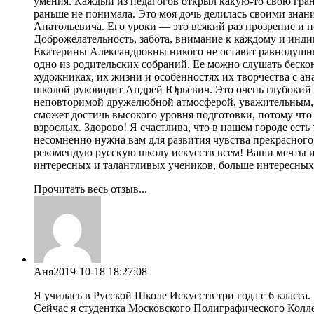
умения. Каждый из педагогов открыл какую-то свою грань
раньше не понимала. Это моя дочь делилась своими знания
Анатольевича. Его уроки — это всякий раз прозрение и н
Доброжелательность, забота, внимание к каждому и инди
Екатерины Александровны никого не оставят равнодушным
одно из родительских собраний. Ее можно слушать бесконе
художниках, их жизни и особенностях их творчества с ан
школой руководит Андрей Юрьевич. Это очень глубокий ,
неповторимой дружелюбной атмосферой, уважительным, б
сможет достичь высокого уровня подготовки, потому что 
взрослых. Здорово! Я счастлива, что в нашем городе есть 
несомненно нужна вам для развития чувства прекрасного,
рекомендую русскую школу искусств всем! Ваши мечты и 
интересных и талантливых учеников, больше интересных 
Прочитать весь отзыв...
Аня
2019-10-18 18:27:08
Я училась в Русской Школе Искусств три года с 6 класса.
Сейчас я студентка Московского Полиграфического Колл