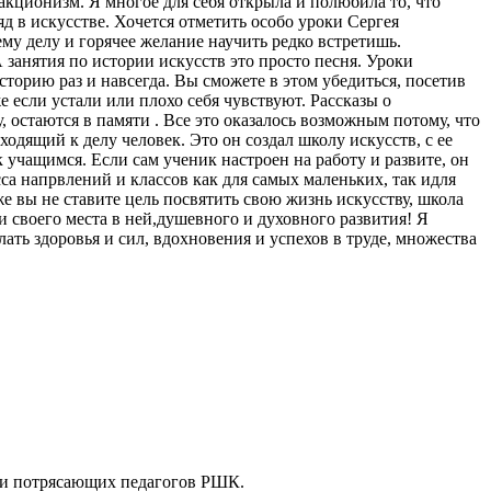
акционизм. Я многое для себя открыла и полюбила то, что
яд в искусстве. Хочется отметить особо уроки Сергея
му делу и горячее желание научить редко встретишь.
занятия по истории искусств это просто песня. Уроки
торию раз и навсегда. Вы сможете в этом убедиться, посетив
е если устали или плохо себя чувствуют. Рассказы о
 остаются в памяти . Все это оказалось возможным потому, что
дящий к делу человек. Это он создал школу искусств, с ее
чащимся. Если сам ученик настроен на работу и развите, он
са напрвлений и классов как для самых маленьких, так идля
аже вы не ставите цель посвятить свою жизнь искусству, школа
и своего места в ней,душевного и духовного развития! Я
ть здоровья и сил, вдохновения и успехов в труде, множества
ощи потрясающих педагогов РШК.