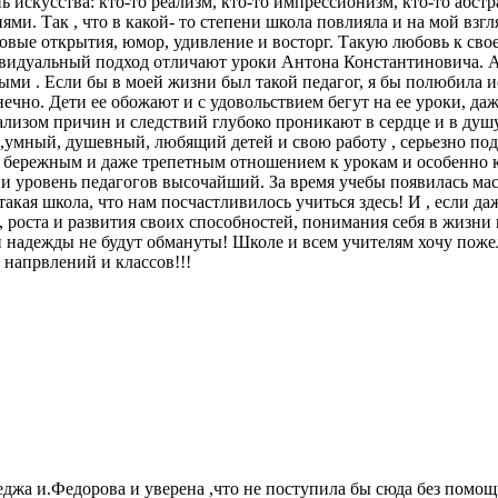
 искусства: кто-то реализм, кто-то импрессионизм, кто-то абстр
ми. Так , что в какой- то степени школа повлияла и на мой взгл
овые открытия, юмор, удивление и восторг. Такую любовь к свое
видуальный подход отличают уроки Антона Константиновича. А 
и . Если бы в моей жизни был такой педагог, я бы полюбила ис
чно. Дети ее обожают и с удовольствием бегут на ее уроки, даж
ализом причин и следствий глубоко проникают в сердце и в душу,
умный, душевный, любящий детей и свою работу , серьезно подхо
ережным и даже трепетным отношением к урокам и особенно к у
и уровень педагогов высочайший. За время учебы появилась мас
такая школа, что нам посчастливилось учиться здесь! И , если д
 роста и развития своих способностей, понимания себя в жизни 
надежды не будут обмануты! Школе и всем учителям хочу пожела
напрвлений и классов!!!
еджа и.Федорова и уверена ,что не поступила бы сюда без пом