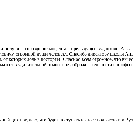
ний получила гораздо больше, чем в предыдущей худ.школе. А гла
ловичу, огромной души человеку. Спасибо директору школы Анд
т которых дочь в восторге!! Спасибо всем огромное, что вы ест
ниматься в удивительной атмосфере доброжелательности с профе
чный цикл, думаю, что будет поступать в класс подготовки к Ву