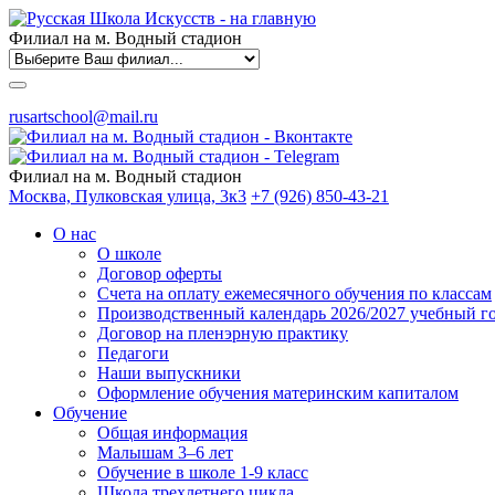
Филиал на м. Водный стадион
rusartschool@mail.ru
Филиал на м. Водный стадион
Москва, Пулковская улица, 3к3
+7 (926) 850-43-21
О нас
О школе
Договор оферты
Счета на оплату ежемесячного обучения по классам
Производственный календарь 2026/2027 учебный г
Договор на пленэрную практику
Педагоги
Наши выпускники
Оформление обучения материнским капиталом
Обучение
Общая информация
Малышам 3–6 лет
Обучение в школе 1-9 класс
Школа трехлетнего цикла