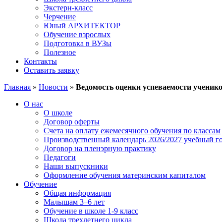
Экстерн-класс
Черчение
Юный АРХИТЕКТОР
Обучение взрослых
Подготовка в ВУЗы
Полезное
Контакты
Оставить заявку
Главная
»
Новости
»
Ведомость оценки успеваемости учеников
О нас
О школе
Договор оферты
Счета на оплату ежемесячного обучения по классам
Производственный календарь 2026/2027 учебный г
Договор на пленэрную практику
Педагоги
Наши выпускники
Оформление обучения материнским капиталом
Обучение
Общая информация
Малышам 3–6 лет
Обучение в школе 1-9 класс
Школа трехлетнего цикла