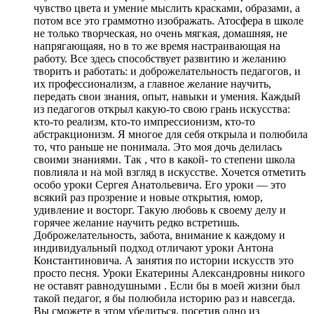
чувство цвета и умение мыслить красками, образами, а
потом все это граммотно изображать. Атосфера в школе
не только творческая, но очень мягкая, домашняя, не
напрягающаяя, но в то же время настраивающая на
работу. Все здесь способствует развитию и желанию
творить и работать: и доброжелательность педагогов, и
их профессионализм, а главное желание научить,
передать свои знания, опыт, навыки и умения. Каждый
из педагогов открыл какую-то свою грань искусства:
кто-то реализм, кто-то импрессионизм, кто-то
абстракционизм. Я многое для себя открыла и полюбила
то, что раньше не понимала. Это моя дочь делилась
своими знаниями. Так , что в какой- то степени школа
повлияла и на мой взгляд в искусстве. Хочется отметить
особо уроки Сергея Анатольевича. Его уроки — это
всякий раз прозрение и новые открытия, юмор,
удивление и восторг. Такую любовь к своему делу и
горячее желание научить редко встретишь.
Доброжелательность, забота, внимание к каждому и
индивидуальный подход отличают уроки Антона
Константиновича. А занятия по истории искусств это
просто песня. Уроки Екатерины Александровны никого
не оставят равнодушными . Если бы в моей жизни был
такой педагог, я бы полюбила историю раз и навсегда.
Вы сможете в этом убедиться, посетив одно из