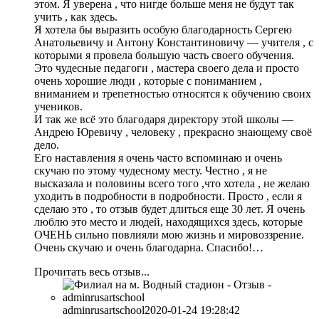
этом. Я уверена , что нигде больше меня не будут так
учить , как здесь.
Я хотела бы выразить особую благодарность Сергею
Анатольевичу и Антону Константиновичу — учителя , с
которыми я провела большую часть своего обучения.
Это чудесные педагоги , мастера своего дела и просто
очень хорошие люди , которые с пониманием ,
вниманием и трепетностью относятся к обучению своих
учеников.
И так же всё это благодаря директору этой школы —
Андрею Юревичу , человеку , прекрасно знающему своё
дело.
Его наставления я очень часто вспоминаю и очень
скучаю по этому чудесному месту. Честно , я не
высказала и половины всего того ,что хотела , не желаю
уходить в подробности в подробности. Просто , если я
сделаю это , то отзыв будет длиться еще 30 лет. Я очень
люблю это место и людей, находящихся здесь, которые
ОЧЕНЬ сильно повлияли мою жизнь и мировоззрение.
Очень скучаю и очень благодарна. Спасибо!…
Прочитать весь отзыв...
adminrusartschool
2020-01-24 19:28:42