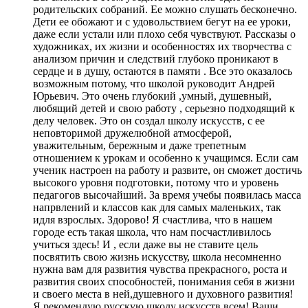
родительских собраний. Ее можно слушать бесконечно.
Дети ее обожают и с удовольствием бегут на ее уроки,
даже если устали или плохо себя чувствуют. Рассказы о
художниках, их жизни и особенностях их творчества с
анализом причин и следствий глубоко проникают в
сердце и в душу, остаются в памяти . Все это оказалось
возможным потому, что школой руководит Андрей
Юрьевич. Это очень глубокий ,умный, душевный,
любящий детей и свою работу , серьезно подходящий к
делу человек. Это он создал школу искусств, с ее
неповторимой дружелюбной атмосферой,
уважительным, бережным и даже трепетным
отношением к урокам и особенно к учащимся. Если сам
ученик настроен на работу и развите, он сможет достичь
высокого уровня подготовки, потому что и уровень
педагогов высочайший. За время учебы появилась масса
напрвлений и классов как для самых маленьких, так
идля взрослых. Здорово! Я счастлива, что в нашем
городе есть такая школа, что нам посчастливилось
учиться здесь! И , если даже вы не ставите цель
посвятить свою жизнь искусству, школа несомненно
нужна вам для развития чувства прекрасного, роста и
развития своих способностей, понимания себя в жизни
и своего места в ней,душевного и духовного развития!
Я рекомендую русскую школу искусств всем! Ваши