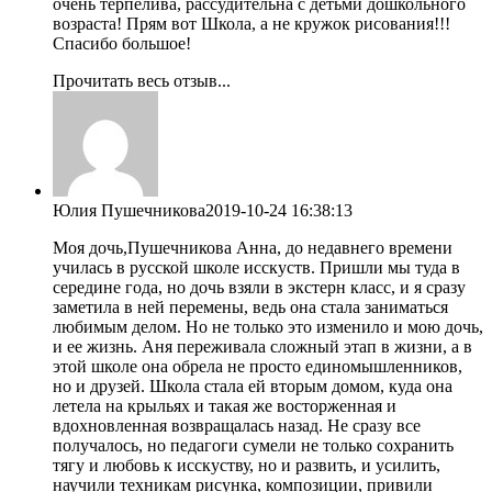
очень терпелива, рассудительна с детьми дошкольного
возраста! Прям вот Школа, а не кружок рисования!!!
Спасибо большое!
Прочитать весь отзыв...
Юлия Пушечникова
2019-10-24 16:38:13
Моя дочь,Пушечникова Анна, до недавнего времени
училась в русской школе исскуств. Пришли мы туда в
середине года, но дочь взяли в экстерн класс, и я сразу
заметила в ней перемены, ведь она стала заниматься
любимым делом. Но не только это изменило и мою дочь,
и ее жизнь. Аня переживала сложный этап в жизни, а в
этой школе она обрела не просто единомышленников,
но и друзей. Школа стала ей вторым домом, куда она
летела на крыльях и такая же восторженная и
вдохновленная возвращалась назад. Не сразу все
получалось, но педагоги сумели не только сохранить
тягу и любовь к исскуству, но и развить, и усилить,
научили техникам рисунка, композиции, привили