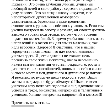
Юрьевич. Это очень глубокий ,умный, душевный,
любящий детей и свою работу , серьезно подходящий к
делу человек. Это он создал школу искусств, с ее
неповторимой дружелюбной атмосферой,
уважительным, бережным и даже трепетным
отношением к урокам и особенно к учащимся. Если сам
ученик настроен на работу и развите, он сможет достичь
высокого уровня подготовки, потому что и уровень
педагогов высочайший. За время учебы появилась масса
напрвлений и классов как для самых маленьких, так
идля взрослых. Здорово! Я счастлива, что в нашем
городе есть такая школа, что нам посчастливилось
учиться здесь! И , если даже вы не ставите цель
посвятить свою жизнь искусству, школа несомненно
нужна вам для развития чувства прекрасного, роста и
развития своих способностей, понимания себя в жизни
и своего места в ней,душевного и духовного развития!
Я рекомендую русскую школу искусств всем! Ваши
мечты и надежды не будут обмануты! Школе и всем
учителям хочу пожелать здоровья и сил, вдохновения и
успехов в труде, множества интересных и талантливых
учеников, больше интересных напрвлений и классов!!!
Прочитать весь отзыв...