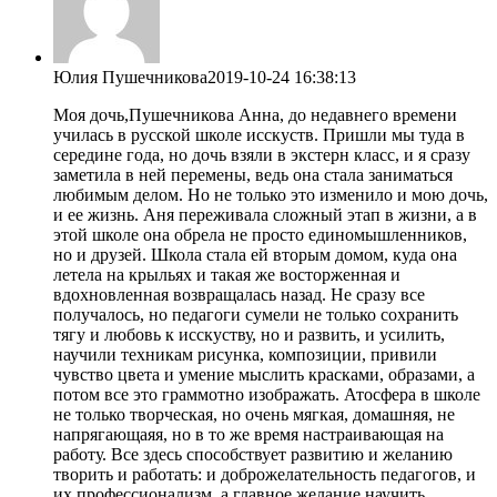
Юлия Пушечникова
2019-10-24 16:38:13
Моя дочь,Пушечникова Анна, до недавнего времени
училась в русской школе исскуств. Пришли мы туда в
середине года, но дочь взяли в экстерн класс, и я сразу
заметила в ней перемены, ведь она стала заниматься
любимым делом. Но не только это изменило и мою дочь,
и ее жизнь. Аня переживала сложный этап в жизни, а в
этой школе она обрела не просто единомышленников,
но и друзей. Школа стала ей вторым домом, куда она
летела на крыльях и такая же восторженная и
вдохновленная возвращалась назад. Не сразу все
получалось, но педагоги сумели не только сохранить
тягу и любовь к исскуству, но и развить, и усилить,
научили техникам рисунка, композиции, привили
чувство цвета и умение мыслить красками, образами, а
потом все это граммотно изображать. Атосфера в школе
не только творческая, но очень мягкая, домашняя, не
напрягающаяя, но в то же время настраивающая на
работу. Все здесь способствует развитию и желанию
творить и работать: и доброжелательность педагогов, и
их профессионализм, а главное желание научить,