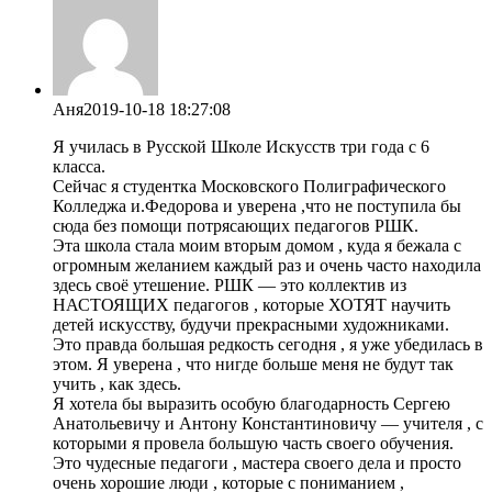
Аня
2019-10-18 18:27:08
Я училась в Русской Школе Искусств три года с 6
класса.
Сейчас я студентка Московского Полиграфического
Колледжа и.Федорова и уверена ,что не поступила бы
сюда без помощи потрясающих педагогов РШК.
Эта школа стала моим вторым домом , куда я бежала с
огромным желанием каждый раз и очень часто находила
здесь своё утешение. РШК — это коллектив из
НАСТОЯЩИХ педагогов , которые ХОТЯТ научить
детей искусству, будучи прекрасными художниками.
Это правда большая редкость сегодня , я уже убедилась в
этом. Я уверена , что нигде больше меня не будут так
учить , как здесь.
Я хотела бы выразить особую благодарность Сергею
Анатольевичу и Антону Константиновичу — учителя , с
которыми я провела большую часть своего обучения.
Это чудесные педагоги , мастера своего дела и просто
очень хорошие люди , которые с пониманием ,