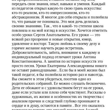
передать свои знания, опыт, навыки и умения. Каждый
из педагогов открыл какую-то свою грань искусства:
кто-то реализм, кто-то импрессионизм, кто-то
абстракционизм. Я многое для себя открыла и полюбила
то, что раньше не понимала. Это моя дочь делилась
своими знаниями. Так , что в какой- то степени школа
повлияла и на мой взгляд в искусстве. Хочется отметить
особо уроки Сергея Анатольевича. Его уроки — это
всякий раз прозрение и новые открытия, юмор,
удивление и восторг. Такую любовь к своему делу и
горячее желание научить редко встретишь.
Доброжелательность, забота, внимание к каждому и
индивидуальный подход отличают уроки Антона
Константиновича. А занятия по истории искусств это
просто песня. Уроки Екатерины Александровны никого
не оставят равнодушными . Если бы в моей жизни был
такой педагог, я бы полюбила историю раз и навсегда.
Вы сможете в этом убедиться, посетив одно из
родительских собраний. Ее можно слушать бесконечно.
Дети ее обожают и с удовольствием бегут на ее уроки,
даже если устали или плохо себя чувствуют. Рассказы о
художниках, их жизни и особенностях их творчества с
анализом причин и следствий глубоко проникают в
сердце и в душу, остаются в памяти . Все это оказалось
возможным потому, что школой руководит Андрей