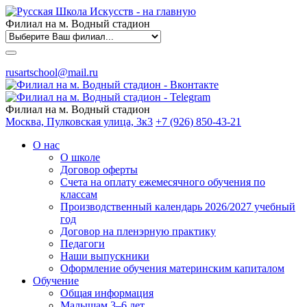
Филиал на м. Водный стадион
rusartschool@mail.ru
Филиал на м. Водный стадион
Москва, Пулковская улица, 3к3
+7 (926) 850-43-21
О нас
О школе
Договор оферты
Счета на оплату ежемесячного обучения по
классам
Производственный календарь 2026/2027 учебный
год
Договор на пленэрную практику
Педагоги
Наши выпускники
Оформление обучения материнским капиталом
Обучение
Общая информация
Малышам 3–6 лет