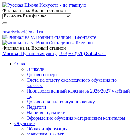
Филиал на м. Водный стадион
rusartschool@mail.ru
Филиал на м. Водный стадион
Москва, Пулковская улица, 3к3
+7 (926) 850-43-21
О нас
О школе
Договор оферты
Счета на оплату ежемесячного обучения по
классам
Производственный календарь 2026/2027 учебный
год
Договор на пленэрную практику
Педагоги
Наши выпускники
Оформление обучения материнским капиталом
Обучение
Общая информация
Малышам 3–6 лет