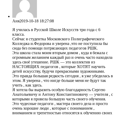
Аня
2019-10-18 18:27:08
Я училась в Русской Школе Искусств три года с 6
класса.
Сейчас я студентка Московского Полиграфического
Колледжа и.Федорова и уверена ,что не поступила бы
сюда без помощи потрясающих педагогов РШК.
Эта школа стала моим вторым домом , куда я бежала с
огромным желанием каждый раз и очень часто находила
здесь своё утешение. РШК — это коллектив из
НАСТОЯЩИХ педагогов , которые ХОТЯТ научить
детей искусству, будучи прекрасными художниками.
Это правда большая редкость сегодня , я уже убедилась в
этом. Я уверена , что нигде больше меня не будут так
учить , как здесь.
Я хотела бы выразить особую благодарность Сергею
Анатольевичу и Антону Константиновичу — учителя , с
которыми я провела большую часть своего обучения.
Это чудесные педагоги , мастера своего дела и просто
очень хорошие люди , которые с пониманием ,
вниманием и трепетностью относятся к обучению своих