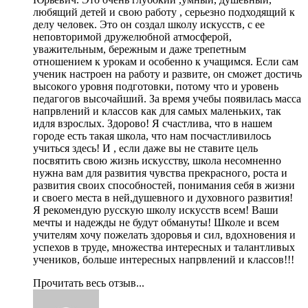
любящий детей и свою работу , серьезно подходящий к
делу человек. Это он создал школу искусств, с ее
неповторимой дружелюбной атмосферой,
уважительным, бережным и даже трепетным
отношением к урокам и особенно к учащимся. Если сам
ученик настроен на работу и развите, он сможет достичь
высокого уровня подготовки, потому что и уровень
педагогов высочайший. За время учебы появилась масса
напрвлений и классов как для самых маленьких, так
идля взрослых. Здорово! Я счастлива, что в нашем
городе есть такая школа, что нам посчастливилось
учиться здесь! И , если даже вы не ставите цель
посвятить свою жизнь искусству, школа несомненно
нужна вам для развития чувства прекрасного, роста и
развития своих способностей, понимания себя в жизни
и своего места в ней,душевного и духовного развития!
Я рекомендую русскую школу искусств всем! Ваши
мечты и надежды не будут обмануты! Школе и всем
учителям хочу пожелать здоровья и сил, вдохновения и
успехов в труде, множества интересных и талантливых
учеников, больше интересных напрвлений и классов!!!
Прочитать весь отзыв...