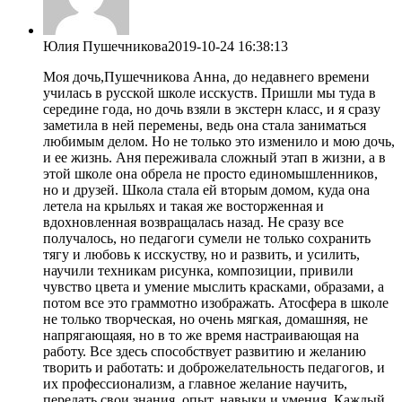
Юлия Пушечникова
2019-10-24 16:38:13
Моя дочь,Пушечникова Анна, до недавнего времени
училась в русской школе исскуств. Пришли мы туда в
середине года, но дочь взяли в экстерн класс, и я сразу
заметила в ней перемены, ведь она стала заниматься
любимым делом. Но не только это изменило и мою дочь,
и ее жизнь. Аня переживала сложный этап в жизни, а в
этой школе она обрела не просто единомышленников,
но и друзей. Школа стала ей вторым домом, куда она
летела на крыльях и такая же восторженная и
вдохновленная возвращалась назад. Не сразу все
получалось, но педагоги сумели не только сохранить
тягу и любовь к исскуству, но и развить, и усилить,
научили техникам рисунка, композиции, привили
чувство цвета и умение мыслить красками, образами, а
потом все это граммотно изображать. Атосфера в школе
не только творческая, но очень мягкая, домашняя, не
напрягающаяя, но в то же время настраивающая на
работу. Все здесь способствует развитию и желанию
творить и работать: и доброжелательность педагогов, и
их профессионализм, а главное желание научить,
передать свои знания, опыт, навыки и умения. Каждый