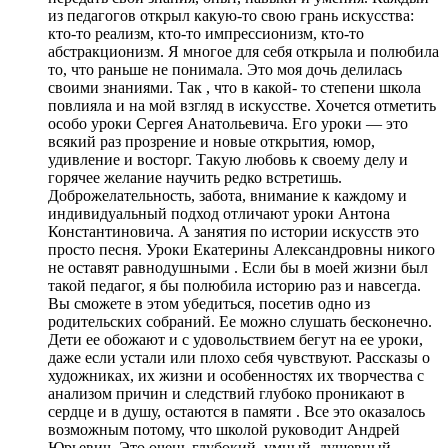
из педагогов открыл какую-то свою грань искусства:
кто-то реализм, кто-то импрессионизм, кто-то
абстракционизм. Я многое для себя открыла и полюбила
то, что раньше не понимала. Это моя дочь делилась
своими знаниями. Так , что в какой- то степени школа
повлияла и на мой взгляд в искусстве. Хочется отметить
особо уроки Сергея Анатольевича. Его уроки — это
всякий раз прозрение и новые открытия, юмор,
удивление и восторг. Такую любовь к своему делу и
горячее желание научить редко встретишь.
Доброжелательность, забота, внимание к каждому и
индивидуальный подход отличают уроки Антона
Константиновича. А занятия по истории искусств это
просто песня. Уроки Екатерины Александровны никого
не оставят равнодушными . Если бы в моей жизни был
такой педагог, я бы полюбила историю раз и навсегда.
Вы сможете в этом убедиться, посетив одно из
родительских собраний. Ее можно слушать бесконечно.
Дети ее обожают и с удовольствием бегут на ее уроки,
даже если устали или плохо себя чувствуют. Рассказы о
художниках, их жизни и особенностях их творчества с
анализом причин и следствий глубоко проникают в
сердце и в душу, остаются в памяти . Все это оказалось
возможным потому, что школой руководит Андрей
Юрьевич. Это очень глубокий ,умный, душевный,